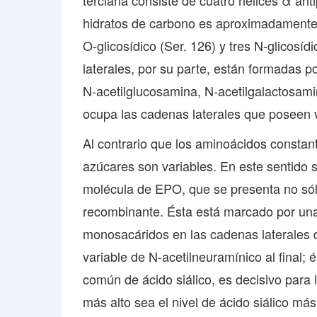
terciaria consiste de cuatro hélices α ant
hidratos de carbono es aproximadamente 
O-glicosídico (Ser. 126) y tres N-glicosí
laterales, por su parte, están formadas 
N-acetilglucosamina, N-acetilgalactosami
ocupa las cadenas laterales que poseen 
Al contrario que los aminoácidos constan
azúcares son variables. En este sentido 
molécula de EPO, que se presenta no sól
recombinante. Ésta está marcado por una
monosacáridos en las cadenas laterales d
variable de N-acetilneuramínico al final;
común de ácido siálico, es decisivo para l
más alto sea el nivel de ácido siálico más