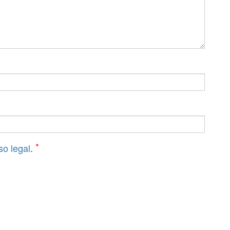
*
so legal
.