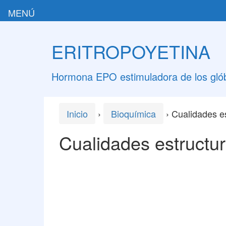
MENÚ
Saltar
Saltar
al
al
ERITROPOYETINA
contenido
meú
principal
Hormona EPO estimuladora de los glób
Inicio
›
Bioquímica
›
Cualidades es
Cualidades estructur