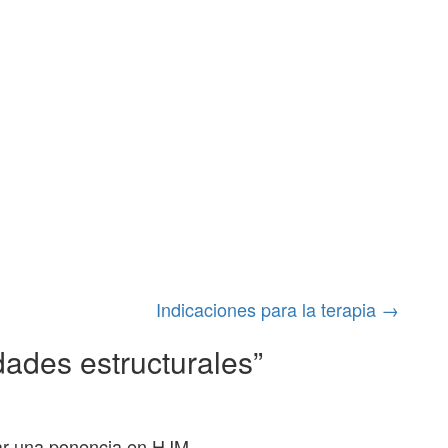
Indicaciones para la terapia
→
dades estructurales
”
ar una ponencia en HJM,