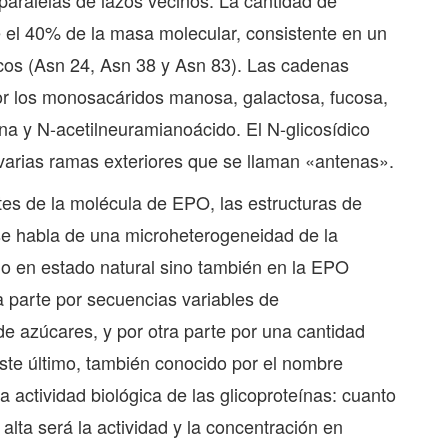
iparalelas de lazos vecinos. La cantidad de
el 40% de la masa molecular, consistente en un
dicos (Asn 24, Asn 38 y Asn 83). Las cadenas
por los monosacáridos manosa, galactosa, fucosa,
na y N-acetilneuramianoácido. El N-glicosídico
varias ramas exteriores que se llaman «antenas».
tes de la molécula de EPO, las estructuras de
se habla de una microheterogeneidad de la
o en estado natural sino también en la EPO
 parte por secuencias variables de
e azúcares, y por otra parte por una cantidad
 éste último, también conocido por el nombre
a actividad biológica de las glicoproteínas: cuanto
 alta será la actividad y la concentración en