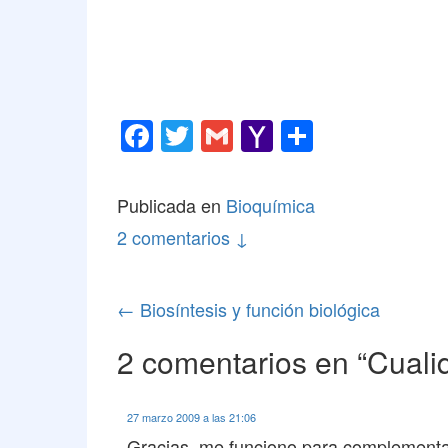
F
T
G
Y
C
a
wi
m
a
o
c
tt
ail
h
m
Publicada en
Bioquímica
e
er
o
p
2 comentarios ↓
b
o
ar
o
M
tir
Navegación
←
Biosíntesis y función biológica
o
ail
de
k
2 comentarios en “
Cuali
entradas
27 marzo 2009 a las 21:06
Gracias, me funciono para complement