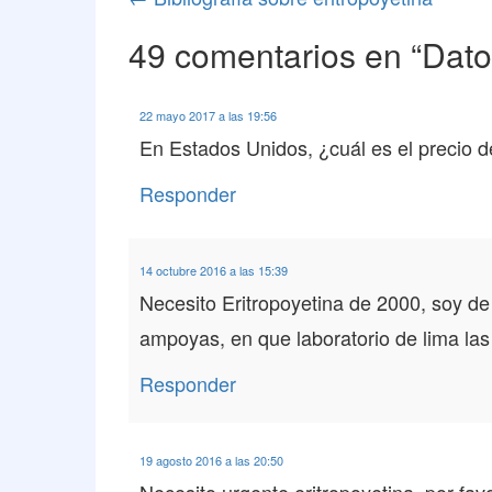
o
ail
de
k
49 comentarios en “
Dato
entradas
22 mayo 2017 a las 19:56
En Estados Unidos, ¿cuál es el precio d
Responder
14 octubre 2016 a las 15:39
Necesito Eritropoyetina de 2000, soy de
ampoyas, en que laboratorio de lima las
Responder
19 agosto 2016 a las 20:50