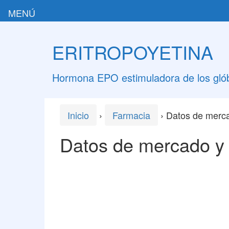
MENÚ
Saltar
Saltar
al
al
ERITROPOYETINA
contenido
meú
principal
Hormona EPO estimuladora de los glób
Inicio
›
Farmacia
›
Datos de merca
Datos de mercado y