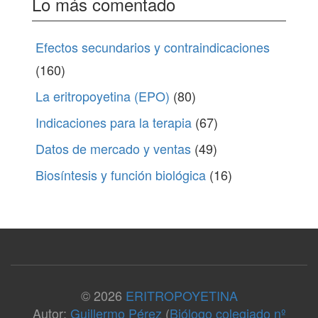
Lo más comentado
Efectos secundarios y contraindicaciones
(160)
La eritropoyetina (EPO)
(80)
Indicaciones para la terapia
(67)
Datos de mercado y ventas
(49)
Biosíntesis y función biológica
(16)
© 2026
ERITROPOYETINA
Autor:
Guillermo Pérez
(
Biólogo colegiado nº